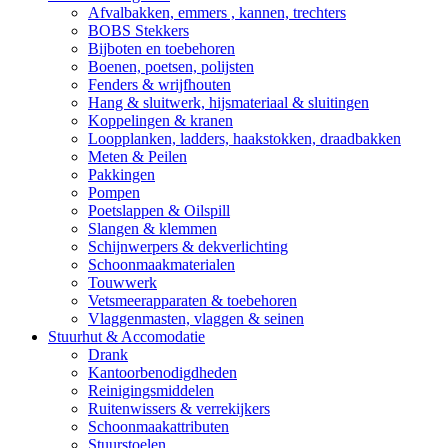
Afvalbakken, emmers , kannen, trechters
BOBS Stekkers
Bijboten en toebehoren
Boenen, poetsen, polijsten
Fenders & wrijfhouten
Hang & sluitwerk, hijsmateriaal & sluitingen
Koppelingen & kranen
Loopplanken, ladders, haakstokken, draadbakken
Meten & Peilen
Pakkingen
Pompen
Poetslappen & Oilspill
Slangen & klemmen
Schijnwerpers & dekverlichting
Schoonmaakmaterialen
Touwwerk
Vetsmeerapparaten & toebehoren
Vlaggenmasten, vlaggen & seinen
Stuurhut & Accomodatie
Drank
Kantoorbenodigdheden
Reinigingsmiddelen
Ruitenwissers & verrekijkers
Schoonmaakattributen
Stuurstoelen