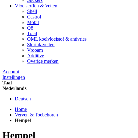
Stickers
Vloeistoffen & Vetten
Shell
Castrol
Mobil
Q8
Total
OML koelvloeistof & antivries
Slurink-vetten
Vrooam
Additive
Overige merken
Account
Instellingen
Taal
Nederlands
Deutsch
Home
Verven & Toebehoren
Hempel
Hempel