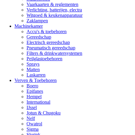
Vaarkaarten & reglementen
Verlichting, batterijen, electra
Witgoed & keukenapparatuur
Zaklampen
Machinekamer
Accu's & toebehoren
Gereedschap
Electrisch gereedschap
Pneumatisch gereedschap
Filters & drinkwatersystemen
Peilglastoebehoren
Sprays
Matten
Laskarren
Verven & Toebehoren
Boero
Epifanes
Hempel
International
IJssel
Jotun & Chugoku
Nelf
Owatrol
Sigma
Slurink