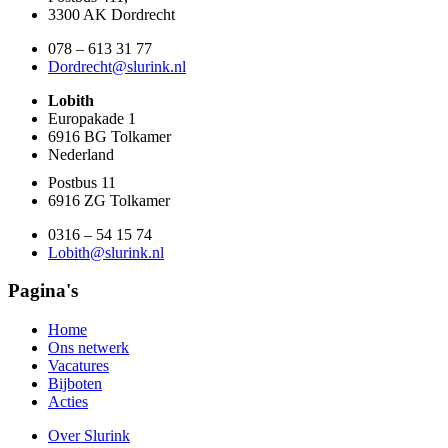
3300 AK Dordrecht
078 – 613 31 77
Dordrecht@slurink.nl
Lobith
Europakade 1
6916 BG Tolkamer
Nederland
Postbus 11
6916 ZG Tolkamer
0316 – 54 15 74
Lobith@slurink.nl
Pagina's
Home
Ons netwerk
Vacatures
Bijboten
Acties
Over Slurink