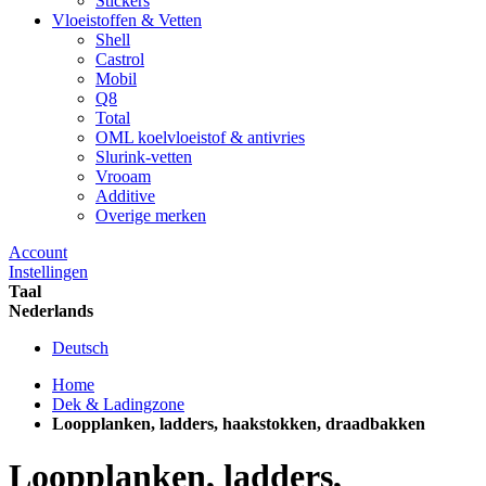
Stickers
Vloeistoffen & Vetten
Shell
Castrol
Mobil
Q8
Total
OML koelvloeistof & antivries
Slurink-vetten
Vrooam
Additive
Overige merken
Account
Instellingen
Taal
Nederlands
Deutsch
Home
Dek & Ladingzone
Loopplanken, ladders, haakstokken, draadbakken
Loopplanken, ladders,