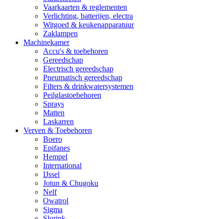
Vaarkaarten & reglementen
Verlichting, batterijen, electra
Witgoed & keukenapparatuur
Zaklampen
Machinekamer
Accu's & toebehoren
Gereedschap
Electrisch gereedschap
Pneumatisch gereedschap
Filters & drinkwatersystemen
Peilglastoebehoren
Sprays
Matten
Laskarren
Verven & Toebehoren
Boero
Epifanes
Hempel
International
IJssel
Jotun & Chugoku
Nelf
Owatrol
Sigma
Slurink