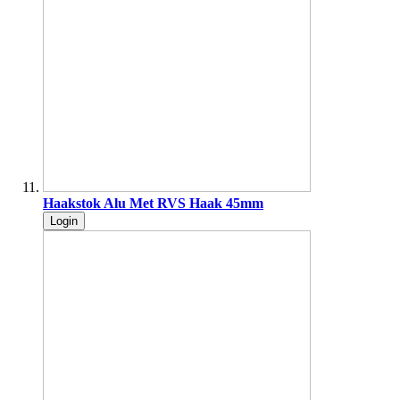
Haakstok Alu Met RVS Haak 45mm
Login