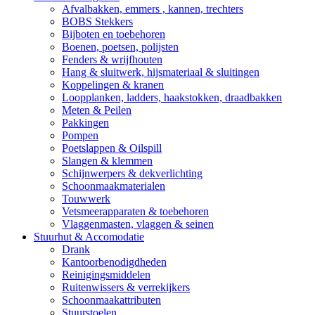
Afvalbakken, emmers , kannen, trechters
BOBS Stekkers
Bijboten en toebehoren
Boenen, poetsen, polijsten
Fenders & wrijfhouten
Hang & sluitwerk, hijsmateriaal & sluitingen
Koppelingen & kranen
Loopplanken, ladders, haakstokken, draadbakken
Meten & Peilen
Pakkingen
Pompen
Poetslappen & Oilspill
Slangen & klemmen
Schijnwerpers & dekverlichting
Schoonmaakmaterialen
Touwwerk
Vetsmeerapparaten & toebehoren
Vlaggenmasten, vlaggen & seinen
Stuurhut & Accomodatie
Drank
Kantoorbenodigdheden
Reinigingsmiddelen
Ruitenwissers & verrekijkers
Schoonmaakattributen
Stuurstoelen