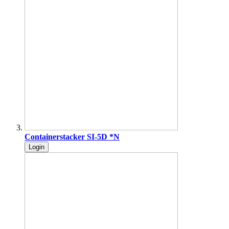
Containerstacker SI-5D *N
Login