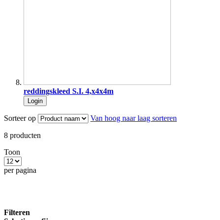
reddingskleed S.I. 4,x4x4m
Login
Sorteer op
Van hoog naar laag sorteren
8
producten
Toon
per pagina
Filteren