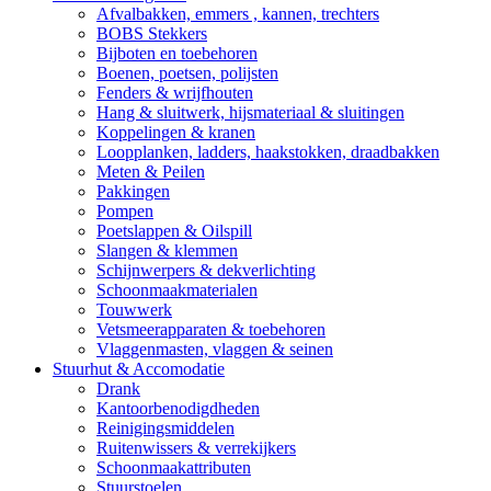
Afvalbakken, emmers , kannen, trechters
BOBS Stekkers
Bijboten en toebehoren
Boenen, poetsen, polijsten
Fenders & wrijfhouten
Hang & sluitwerk, hijsmateriaal & sluitingen
Koppelingen & kranen
Loopplanken, ladders, haakstokken, draadbakken
Meten & Peilen
Pakkingen
Pompen
Poetslappen & Oilspill
Slangen & klemmen
Schijnwerpers & dekverlichting
Schoonmaakmaterialen
Touwwerk
Vetsmeerapparaten & toebehoren
Vlaggenmasten, vlaggen & seinen
Stuurhut & Accomodatie
Drank
Kantoorbenodigdheden
Reinigingsmiddelen
Ruitenwissers & verrekijkers
Schoonmaakattributen
Stuurstoelen