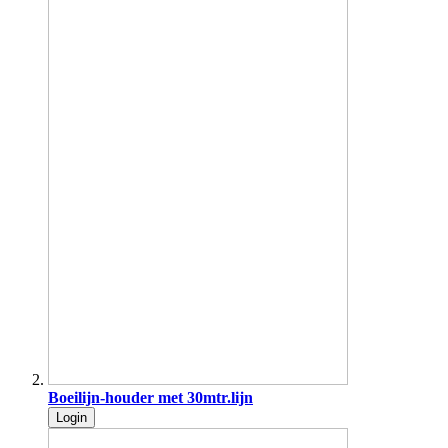
Boeilijn-houder met 30mtr.lijn
Login