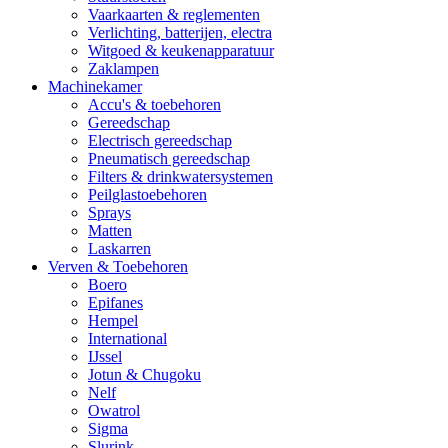
Vaarkaarten & reglementen
Verlichting, batterijen, electra
Witgoed & keukenapparatuur
Zaklampen
Machinekamer
Accu's & toebehoren
Gereedschap
Electrisch gereedschap
Pneumatisch gereedschap
Filters & drinkwatersystemen
Peilglastoebehoren
Sprays
Matten
Laskarren
Verven & Toebehoren
Boero
Epifanes
Hempel
International
IJssel
Jotun & Chugoku
Nelf
Owatrol
Sigma
Slurink