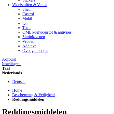
Stickers
Vloeistoffen & Vetten
Shell
Castrol
Mobil
Q8
Total
OML koelvloeistof & antivries
Slurink-vetten
Vrooam
Additive
Overige merken
Account
Instellingen
Taal
Nederlands
Deutsch
Home
Bescherming & Veiligheid
Reddingsmiddelen
Reddingsmiddelen