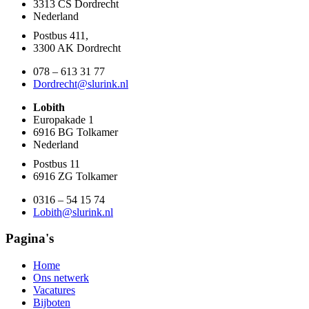
3313 CS Dordrecht
Nederland
Postbus 411,
3300 AK Dordrecht
078 – 613 31 77
Dordrecht@slurink.nl
Lobith
Europakade 1
6916 BG Tolkamer
Nederland
Postbus 11
6916 ZG Tolkamer
0316 – 54 15 74
Lobith@slurink.nl
Pagina's
Home
Ons netwerk
Vacatures
Bijboten