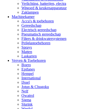
Verlichting, batterijen, electra
Witgoed & keukenapparatuur
Zaklampen
Machinekamer
Accu's & toebehoren
Gereedschap
Electrisch gereedschap
Pneumatisch gereedschap
Filters & drinkwatersystemen
Peilglastoebehoren
Sprays
Matten
Laskarren
Verven & Toebehoren
Boero
Epifanes
Hempel
International
IJssel
Jotun & Chugoku
Nelf
Owatrol
Sigma
Slurink
Werdol