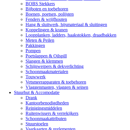
BOBS Stekkers
Bijboten en toebehoren
Boenen, poetsen, polijsten
Fenders & wrijfhouten
Hang & sluitwerk, hijsmateriaal & sluitingen
Koppelingen & kranen
Loopplanken, ladders, haakstokken, draadbakken
Meten & Peilen
Pakkingen
Pompen
Poetslappen & Oilspill
Slangen & klemmen
Schijnwerpers & dekverlichting
Schoonmaakmaterialen
Touwwerk
Vetsmeerapparaten & toebehoren
Vlaggenmasten, vlaggen & seinen
Stuurhut & Accomodatie
Drank
Kantoorbenodigdheden
Reinigingsmiddelen
Ruitenwissers & verrekijkers
Schoonmaakattributen
Stuurstoelen
Vaarkaarten & reglementen