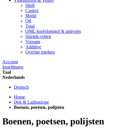
Vloeistoffen & Vetten
Shell
Castrol
Mobil
Q8
Total
OML koelvloeistof & antivries
Slurink-vetten
Vrooam
Additive
Overige merken
Account
Instellingen
Taal
Nederlands
Deutsch
Home
Dek & Ladingzone
Boenen, poetsen, polijsten
Boenen, poetsen, polijsten