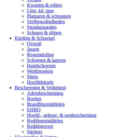
Kwasten & rollers
Lijm, kit, tape
Plamuren & schrappen
Verfbenodigdheden
Straalapparaten
Schuren & slijpen
Kleding & Schoeisel
Overall
Jassen
Regenkleding
Schoenen & laarzen
Handschoenen
Werkbroeken
Shirts
Hoofddeksels
Bescherming & Veiligheid
Adembescherming
Borden
Brandblusmiddelen
EHBO
Hoofd-, gehoor- & oogbescherming
Reddingsmiddelen
Reddingsvest
Stickers