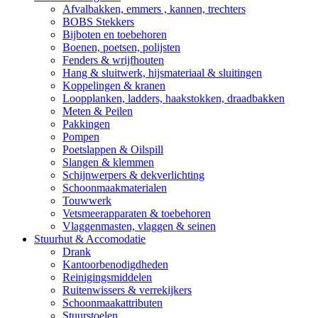
Afvalbakken, emmers , kannen, trechters
BOBS Stekkers
Bijboten en toebehoren
Boenen, poetsen, polijsten
Fenders & wrijfhouten
Hang & sluitwerk, hijsmateriaal & sluitingen
Koppelingen & kranen
Loopplanken, ladders, haakstokken, draadbakken
Meten & Peilen
Pakkingen
Pompen
Poetslappen & Oilspill
Slangen & klemmen
Schijnwerpers & dekverlichting
Schoonmaakmaterialen
Touwwerk
Vetsmeerapparaten & toebehoren
Vlaggenmasten, vlaggen & seinen
Stuurhut & Accomodatie
Drank
Kantoorbenodigdheden
Reinigingsmiddelen
Ruitenwissers & verrekijkers
Schoonmaakattributen
Stuurstoelen