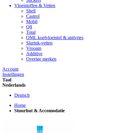
Stickers
Vloeistoffen & Vetten
Shell
Castrol
Mobil
Q8
Total
OML koelvloeistof & antivries
Slurink-vetten
Vrooam
Additive
Overige merken
Account
Instellingen
Taal
Nederlands
Deutsch
Home
Stuurhut & Accomodatie