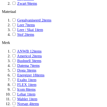
Zwart
9
items
Materiaal
Gegalvaniseerd
2
items
Leer
7
items
Leer / Skai
1
item
Stof
2
items
Merk
ANWB
12
items
Americol
2
items
Bushnell
3
items
Datema
7
items
Doga
3
items
Energizer
18
items
Exalto
1
item
FLEX
1
item
Icom
8
items
Lehar
1
item
Mahler
1
item
Norsap
4
items