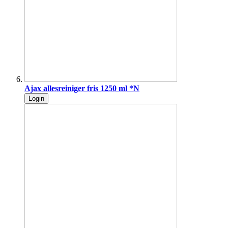
Ajax allesreiniger fris 1250 ml *N
Login