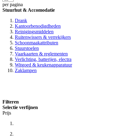
per pagina
Stuurhut & Accomodatie
Drank
Kantoorbenodigdheden
Reinigingsmiddelen
Ruitenwissers & verrekijkers
Schoonmaakattributen
Stuurstoelen
Vaarkaarten & reglementen
Verlichting, batterijen, electra
Witgoed & keukenapparatuur
Zaklampen
Filteren
Selectie verfijnen
Prijs