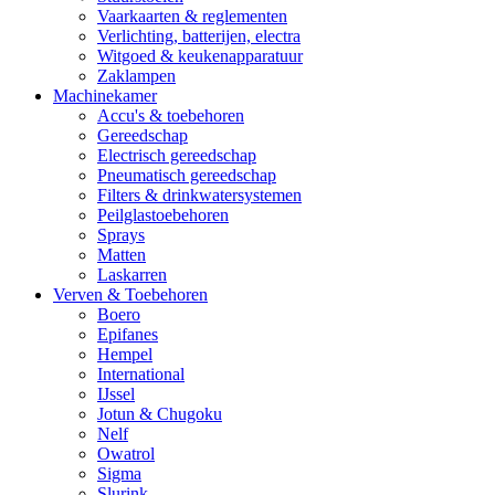
Vaarkaarten & reglementen
Verlichting, batterijen, electra
Witgoed & keukenapparatuur
Zaklampen
Machinekamer
Accu's & toebehoren
Gereedschap
Electrisch gereedschap
Pneumatisch gereedschap
Filters & drinkwatersystemen
Peilglastoebehoren
Sprays
Matten
Laskarren
Verven & Toebehoren
Boero
Epifanes
Hempel
International
IJssel
Jotun & Chugoku
Nelf
Owatrol
Sigma
Slurink