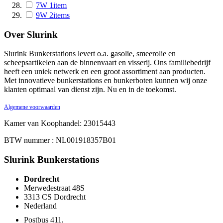
7W
1
item
9W
2
items
Over Slurink
Slurink Bunkerstations levert o.a. gasolie, smeerolie en
scheepsartikelen aan de binnenvaart en visserij. Ons familiebedrijf
heeft een uniek netwerk en een groot assortiment aan producten.
Met innovatieve bunkerstations en bunkerboten kunnen wij onze
klanten optimaal van dienst zijn. Nu en in de toekomst.
Algemene voorwaarden
Kamer van Koophandel: 23015443
BTW nummer : NL001918357B01
Slurink Bunkerstations
Dordrecht
Merwedestraat 48S
3313 CS Dordrecht
Nederland
Postbus 411,