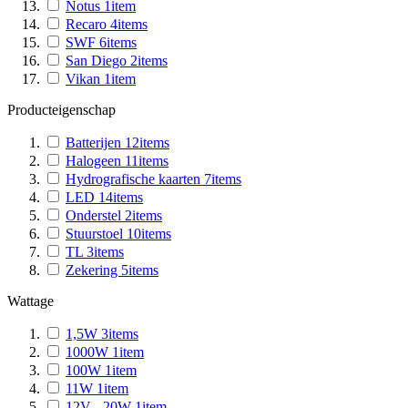
Notus
1
item
Recaro
4
items
SWF
6
items
San Diego
2
items
Vikan
1
item
Producteigenschap
Batterijen
12
items
Halogeen
11
items
Hydrografische kaarten
7
items
LED
14
items
Onderstel
2
items
Stuurstoel
10
items
TL
3
items
Zekering
5
items
Wattage
1,5W
3
items
1000W
1
item
100W
1
item
11W
1
item
12V - 20W
1
item