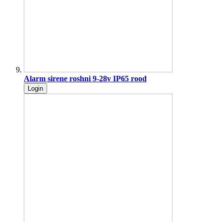
Alarm sirene roshni 9-28v IP65 rood
Login