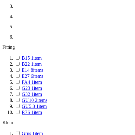
Fitting
B15
1
item
B22
1
item
E14
8
items
E27
6
items
FA4
1
item
G23
1
item
G32
1
item
GU10
2
items
GU5.3
1
item
R7S
1
item
Kleur
Grijs
1
item