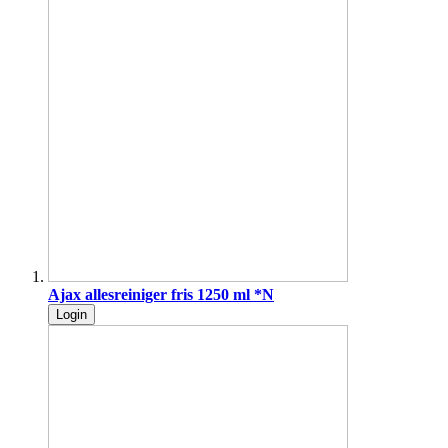
Ajax allesreiniger fris 1250 ml *N
Login