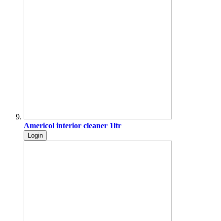
Americol interior cleaner 1ltr
Login