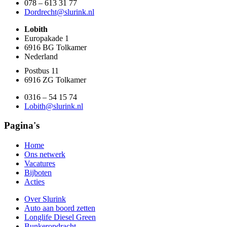
078 – 613 31 77
Dordrecht@slurink.nl
Lobith
Europakade 1
6916 BG Tolkamer
Nederland
Postbus 11
6916 ZG Tolkamer
0316 – 54 15 74
Lobith@slurink.nl
Pagina's
Home
Ons netwerk
Vacatures
Bijboten
Acties
Over Slurink
Auto aan boord zetten
Longlife Diesel Green
Bunkeropdracht