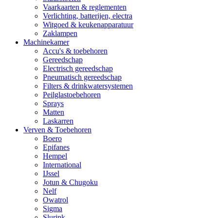
Vaarkaarten & reglementen
Verlichting, batterijen, electra
Witgoed & keukenapparatuur
Zaklampen
Machinekamer
Accu's & toebehoren
Gereedschap
Electrisch gereedschap
Pneumatisch gereedschap
Filters & drinkwatersystemen
Peilglastoebehoren
Sprays
Matten
Laskarren
Verven & Toebehoren
Boero
Epifanes
Hempel
International
IJssel
Jotun & Chugoku
Nelf
Owatrol
Sigma
Slurink