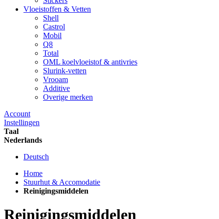
Stickers
Vloeistoffen & Vetten
Shell
Castrol
Mobil
Q8
Total
OML koelvloeistof & antivries
Slurink-vetten
Vrooam
Additive
Overige merken
Account
Instellingen
Taal
Nederlands
Deutsch
Home
Stuurhut & Accomodatie
Reinigingsmiddelen
Reinigingsmiddelen