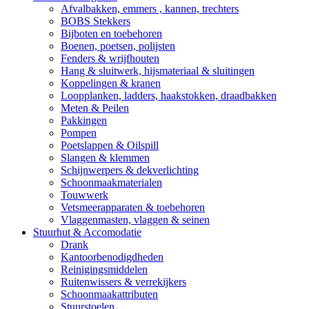
Afvalbakken, emmers , kannen, trechters
BOBS Stekkers
Bijboten en toebehoren
Boenen, poetsen, polijsten
Fenders & wrijfhouten
Hang & sluitwerk, hijsmateriaal & sluitingen
Koppelingen & kranen
Loopplanken, ladders, haakstokken, draadbakken
Meten & Peilen
Pakkingen
Pompen
Poetslappen & Oilspill
Slangen & klemmen
Schijnwerpers & dekverlichting
Schoonmaakmaterialen
Touwwerk
Vetsmeerapparaten & toebehoren
Vlaggenmasten, vlaggen & seinen
Stuurhut & Accomodatie
Drank
Kantoorbenodigdheden
Reinigingsmiddelen
Ruitenwissers & verrekijkers
Schoonmaakattributen
Stuurstoelen