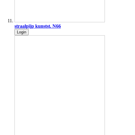
straalpijp kunstst. N66
Login