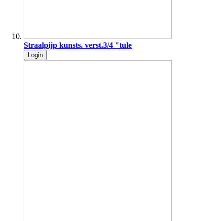
Straalpijp kunsts. verst.3/4 "tule
Login