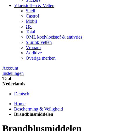
Stickers
Vloeistoffen & Vetten
Shell
Castrol
Mobil
Q8
Total
OML koelvloeistof & antivries
Slurink-vetten
Vrooam
Additive
Overige merken
Account
Instellingen
Taal
Nederlands
Deutsch
Home
Bescherming & Veiligheid
Brandblusmiddelen
Brandblusmiddelen