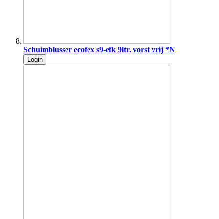
Schuimblusser ecofex s9-efk 9ltr. vorst vrij *N
Login