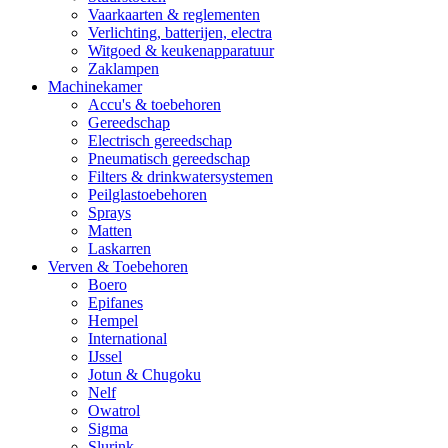
Vaarkaarten & reglementen
Verlichting, batterijen, electra
Witgoed & keukenapparatuur
Zaklampen
Machinekamer
Accu's & toebehoren
Gereedschap
Electrisch gereedschap
Pneumatisch gereedschap
Filters & drinkwatersystemen
Peilglastoebehoren
Sprays
Matten
Laskarren
Verven & Toebehoren
Boero
Epifanes
Hempel
International
IJssel
Jotun & Chugoku
Nelf
Owatrol
Sigma
Slurink