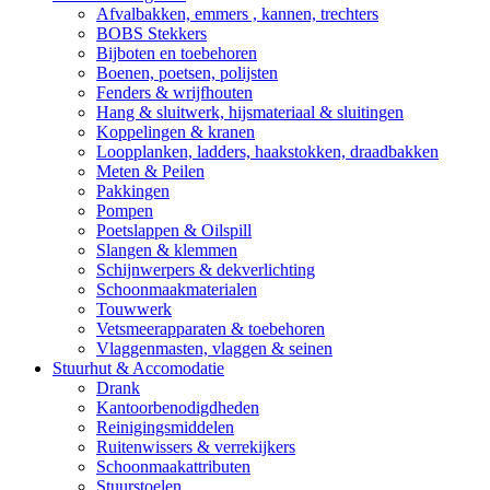
Afvalbakken, emmers , kannen, trechters
BOBS Stekkers
Bijboten en toebehoren
Boenen, poetsen, polijsten
Fenders & wrijfhouten
Hang & sluitwerk, hijsmateriaal & sluitingen
Koppelingen & kranen
Loopplanken, ladders, haakstokken, draadbakken
Meten & Peilen
Pakkingen
Pompen
Poetslappen & Oilspill
Slangen & klemmen
Schijnwerpers & dekverlichting
Schoonmaakmaterialen
Touwwerk
Vetsmeerapparaten & toebehoren
Vlaggenmasten, vlaggen & seinen
Stuurhut & Accomodatie
Drank
Kantoorbenodigdheden
Reinigingsmiddelen
Ruitenwissers & verrekijkers
Schoonmaakattributen
Stuurstoelen