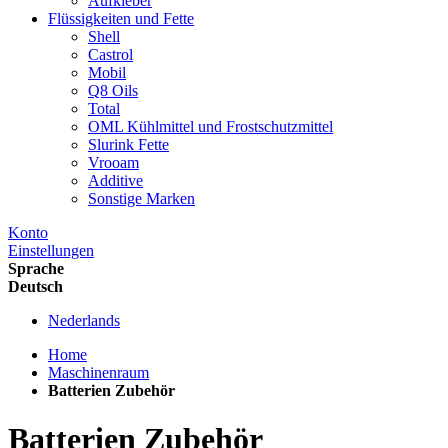
Aufkleber
Flüssigkeiten und Fette
Shell
Castrol
Mobil
Q8 Oils
Total
OML Kühlmittel und Frostschutzmittel
Slurink Fette
Vrooam
Additive
Sonstige Marken
Konto
Einstellungen
Sprache
Deutsch
Nederlands
Home
Maschinenraum
Batterien Zubehör
Batterien Zubehör