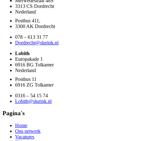
Merwedestraat 48S
3313 CS Dordrecht
Nederland
Postbus 411,
3300 AK Dordrecht
078 – 613 31 77
Dordrecht@slurink.nl
Lobith
Europakade 1
6916 BG Tolkamer
Nederland
Postbus 11
6916 ZG Tolkamer
0316 – 54 15 74
Lobith@slurink.nl
Pagina's
Home
Ons netwerk
Vacatures