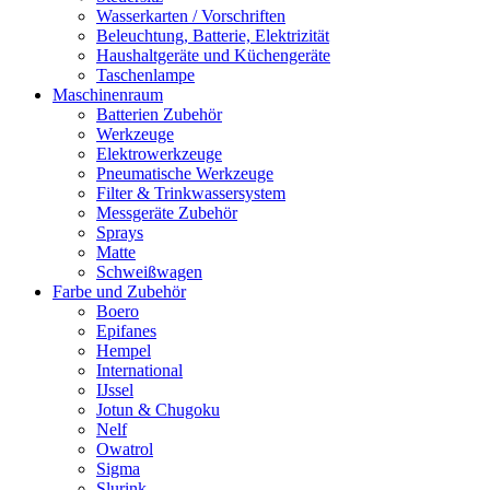
Wasserkarten / Vorschriften
Beleuchtung, Batterie, Elektrizität
Haushaltgeräte und Küchengeräte
Taschenlampe
Maschinenraum
Batterien Zubehör
Werkzeuge
Elektrowerkzeuge
Pneumatische Werkzeuge
Filter & Trinkwassersystem
Messgeräte Zubehör
Sprays
Matte
Schweißwagen
Farbe und Zubehör
Boero
Epifanes
Hempel
International
IJssel
Jotun & Chugoku
Nelf
Owatrol
Sigma
Slurink