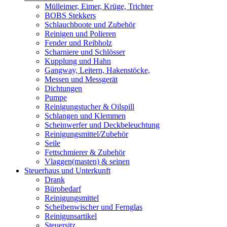
Mülleimer, Eimer, Krüge, Trichter
BOBS Stekkers
Schlauchboote und Zubehör
Reinigen und Polieren
Fender und Reibholz
Scharniere und Schlösser
Kupplung und Hahn
Gangway, Leitern, Hakenstöcke,
Messen und Messgerät
Dichtungen
Pumpe
Reinigungstucher & Oilspill
Schlangen und Klemmen
Scheinwerfer und Deckbeleuchtung
Reinigungsmittel/Zubehör
Seile
Fettschmierer & Zubehör
Vlaggen(masten) & seinen
Steuerhaus und Unterkunft
Drank
Bürobedarf
Reinigungsmittel
Scheibenwischer und Fernglas
Reinigunsartikel
Steuersitz