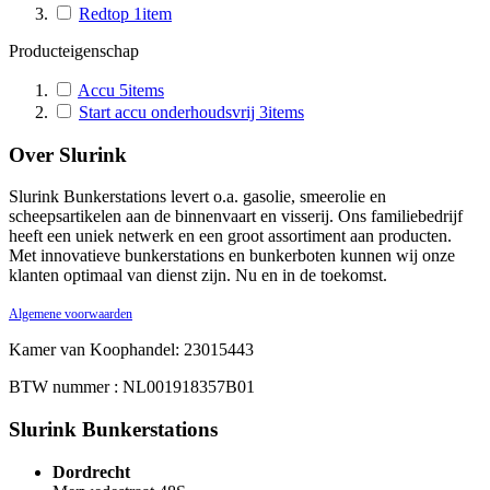
Redtop
1
item
Producteigenschap
Accu
5
items
Start accu onderhoudsvrij
3
items
Over Slurink
Slurink Bunkerstations levert o.a. gasolie, smeerolie en
scheepsartikelen aan de binnenvaart en visserij. Ons familiebedrijf
heeft een uniek netwerk en een groot assortiment aan producten.
Met innovatieve bunkerstations en bunkerboten kunnen wij onze
klanten optimaal van dienst zijn. Nu en in de toekomst.
Algemene voorwaarden
Kamer van Koophandel: 23015443
BTW nummer : NL001918357B01
Slurink Bunkerstations
Dordrecht