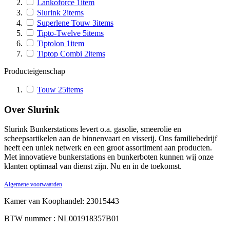
Lankoforce
1
item
Slurink
2
items
Superlene Touw
3
items
Tipto-Twelve
5
items
Tiptolon
1
item
Tiptop Combi
2
items
Producteigenschap
Touw
25
items
Over Slurink
Slurink Bunkerstations levert o.a. gasolie, smeerolie en
scheepsartikelen aan de binnenvaart en visserij. Ons familiebedrijf
heeft een uniek netwerk en een groot assortiment aan producten.
Met innovatieve bunkerstations en bunkerboten kunnen wij onze
klanten optimaal van dienst zijn. Nu en in de toekomst.
Algemene voorwaarden
Kamer van Koophandel: 23015443
BTW nummer : NL001918357B01