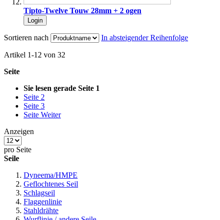
Tipto-Twelve Touw 28mm + 2 ogen
Login
Sortieren nach
In absteigender Reihenfolge
Artikel
1
-
12
von
32
Seite
Sie lesen gerade Seite
1
Seite
2
Seite
3
Seite
Weiter
Anzeigen
pro Seite
Seile
Dyneema/HMPE
Geflochtenes Seil
Schlagseil
Flaggenlinie
Stahldrähte
Wurflinie / andere Seile