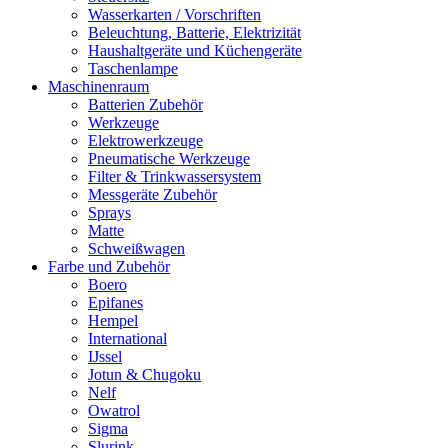
Wasserkarten / Vorschriften
Beleuchtung, Batterie, Elektrizität
Haushaltgeräte und Küchengeräte
Taschenlampe
Maschinenraum
Batterien Zubehör
Werkzeuge
Elektrowerkzeuge
Pneumatische Werkzeuge
Filter & Trinkwassersystem
Messgeräte Zubehör
Sprays
Matte
Schweißwagen
Farbe und Zubehör
Boero
Epifanes
Hempel
International
IJssel
Jotun & Chugoku
Nelf
Owatrol
Sigma
Slurink