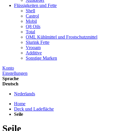
Aufkleber
Flüssigkeiten und Fette
Shell
Castrol
Mobil
Q8 Oils
Total
OML Kühlmittel und Frostschutzmittel
Slurink Fette
Vrooam
Additive
Sonstige Marken
Konto
Einstellungen
Sprache
Deutsch
Nederlands
Home
Deck und Ladefläche
Seile
Seile