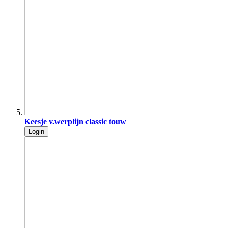
Keesje v.werplijn classic touw
Login