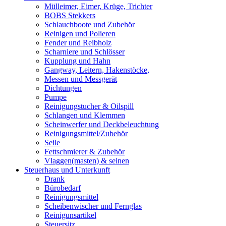
Mülleimer, Eimer, Krüge, Trichter
BOBS Stekkers
Schlauchboote und Zubehör
Reinigen und Polieren
Fender und Reibholz
Scharniere und Schlösser
Kupplung und Hahn
Gangway, Leitern, Hakenstöcke,
Messen und Messgerät
Dichtungen
Pumpe
Reinigungstucher & Oilspill
Schlangen und Klemmen
Scheinwerfer und Deckbeleuchtung
Reinigungsmittel/Zubehör
Seile
Fettschmierer & Zubehör
Vlaggen(masten) & seinen
Steuerhaus und Unterkunft
Drank
Bürobedarf
Reinigungsmittel
Scheibenwischer und Fernglas
Reinigunsartikel
Steuersitz