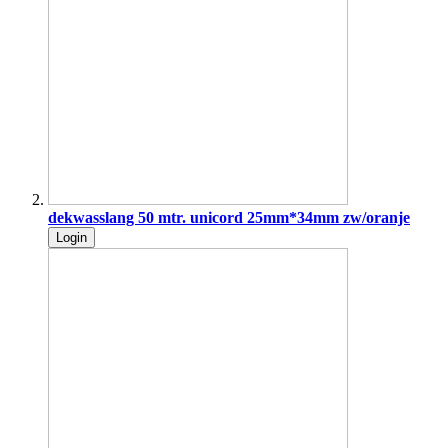
dekwasslang 50 mtr. unicord 25mm*34mm zw/oranje
Login