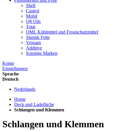
Flüssigkeiten und Fette
Shell
Castrol
Mobil
Q8 Oils
Total
OML Kühlmittel und Frostschutzmittel
Slurink Fette
Vrooam
Additive
Sonstige Marken
Konto
Einstellungen
Sprache
Deutsch
Nederlands
Home
Deck und Ladefläche
Schlangen und Klemmen
Schlangen und Klemmen