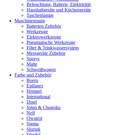
Beleuchtung, Batterie, Elektrizität
Haushaltgeräte und Küchengeräte
Taschenlampe
Maschinenraum
Batterien Zubehör
Werkzeuge
Elektrowerkzeuge
Pneumatische Werkzeuge
Filter & Trinkwassersystem
Messgeräte Zubehör
Sprays
Matte
Schweißwagen
Farbe und Zubehör
Boero
Epifanes
Hempel
International
IJssel
Jotun & Chugoku
Nelf
Owatrol
Sigma
Slurink
Werdol