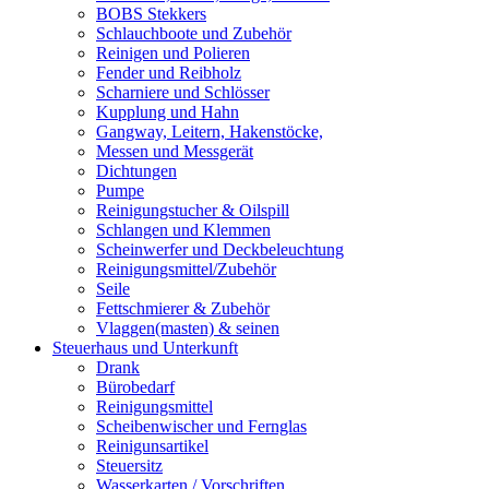
BOBS Stekkers
Schlauchboote und Zubehör
Reinigen und Polieren
Fender und Reibholz
Scharniere und Schlösser
Kupplung und Hahn
Gangway, Leitern, Hakenstöcke,
Messen und Messgerät
Dichtungen
Pumpe
Reinigungstucher & Oilspill
Schlangen und Klemmen
Scheinwerfer und Deckbeleuchtung
Reinigungsmittel/Zubehör
Seile
Fettschmierer & Zubehör
Vlaggen(masten) & seinen
Steuerhaus und Unterkunft
Drank
Bürobedarf
Reinigungsmittel
Scheibenwischer und Fernglas
Reinigunsartikel
Steuersitz
Wasserkarten / Vorschriften