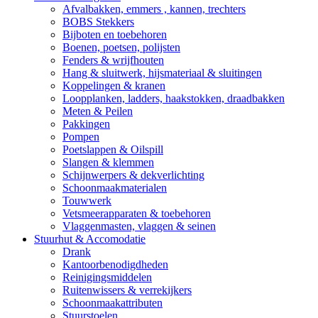
Afvalbakken, emmers , kannen, trechters
BOBS Stekkers
Bijboten en toebehoren
Boenen, poetsen, polijsten
Fenders & wrijfhouten
Hang & sluitwerk, hijsmateriaal & sluitingen
Koppelingen & kranen
Loopplanken, ladders, haakstokken, draadbakken
Meten & Peilen
Pakkingen
Pompen
Poetslappen & Oilspill
Slangen & klemmen
Schijnwerpers & dekverlichting
Schoonmaakmaterialen
Touwwerk
Vetsmeerapparaten & toebehoren
Vlaggenmasten, vlaggen & seinen
Stuurhut & Accomodatie
Drank
Kantoorbenodigdheden
Reinigingsmiddelen
Ruitenwissers & verrekijkers
Schoonmaakattributen
Stuurstoelen