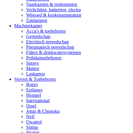
Vaarkaarten & reglementen
Verlichting, batterijen, electra
Witgoed & keukenapparatuur
Zaklampen
Machinekamer
Accu's & toebehoren
Gereedschap
Electrisch gereedschap
Pneumatisch gereedschap
Filters & drinkwatersystemen
Peilglastoebehoren
Sprays
Matten
Laskarren
Verven & Toebehoren
Boero
Epifanes
Hempel
International
IJssel
Jotun & Chugoku
Nelf
Owatrol
Sigma
Slurink