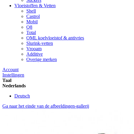
Stickers
Vloeistoffen & Vetten
Shell
Castrol
Mobil
Q8
Total
OML koelvloeistof & antivries
Slurink-vetten
Vrooam
Additive
Overige merken
Account
Instellingen
Taal
Nederlands
Deutsch
Ga naar het einde van de afbeeldingen-gallerij