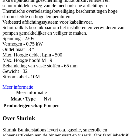
Extra lipafdichtingbescherming houdt onzuiverheden en
schuurmiddelen weg van de mechanische afdichtingen.
Thermische overbelastingsbeveiliging beschermt tegen hoge
stroomsterkte en hoge temperaturen.
Verbeterd afdichtingssysteem voor kabelinvoer.
Schuifrailkits beschikbaar om het installeren en verwijderen van
pompen gemakkelijker en veiliger te maken.
Spanning - 230v
Vermogen - 0,75 kW
Outlet maat - 3 "
Max. Hoogte debiet Lpm - 500
Max. Hoogte hoofd M - 9
Behandeling van vaste stoffen - 65 mm
Gewicht - 32
Stroomkabel - 10M
Meer informatie
Meer informatie
Maat / Type
Nvt
Producteigenschap
Pompen
Over Slurink
Slurink Bunkerstations levert o.a. gasolie, smeerolie en
scheepsartikelen aan de binnenvaart en visserij. Ons familiebedrijf