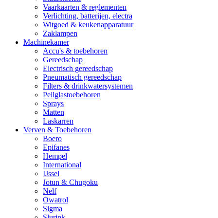
Vaarkaarten & reglementen
Verlichting, batterijen, electra
Witgoed & keukenapparatuur
Zaklampen
Machinekamer
Accu's & toebehoren
Gereedschap
Electrisch gereedschap
Pneumatisch gereedschap
Filters & drinkwatersystemen
Peilglastoebehoren
Sprays
Matten
Laskarren
Verven & Toebehoren
Boero
Epifanes
Hempel
International
IJssel
Jotun & Chugoku
Nelf
Owatrol
Sigma
Slurink