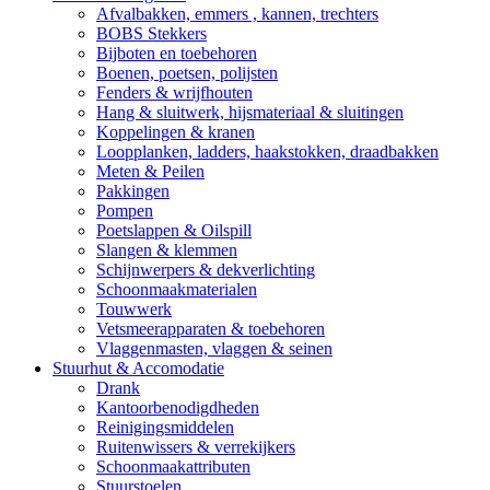
Afvalbakken, emmers , kannen, trechters
BOBS Stekkers
Bijboten en toebehoren
Boenen, poetsen, polijsten
Fenders & wrijfhouten
Hang & sluitwerk, hijsmateriaal & sluitingen
Koppelingen & kranen
Loopplanken, ladders, haakstokken, draadbakken
Meten & Peilen
Pakkingen
Pompen
Poetslappen & Oilspill
Slangen & klemmen
Schijnwerpers & dekverlichting
Schoonmaakmaterialen
Touwwerk
Vetsmeerapparaten & toebehoren
Vlaggenmasten, vlaggen & seinen
Stuurhut & Accomodatie
Drank
Kantoorbenodigdheden
Reinigingsmiddelen
Ruitenwissers & verrekijkers
Schoonmaakattributen
Stuurstoelen