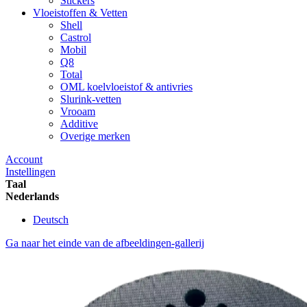
Stickers
Vloeistoffen & Vetten
Shell
Castrol
Mobil
Q8
Total
OML koelvloeistof & antivries
Slurink-vetten
Vrooam
Additive
Overige merken
Account
Instellingen
Taal
Nederlands
Deutsch
Ga naar het einde van de afbeeldingen-gallerij